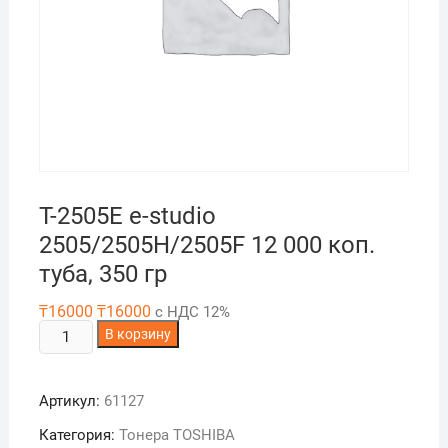
T-2505E e-studio
2505/2505H/2505F 12 000 коп.
туба, 350 гр
₸
16000
₸
16000
с НДС 12%
Количество
В корзину
товара
T-
Артикул:
61127
2505E
e-
Категория:
Тонера TOSHIBA