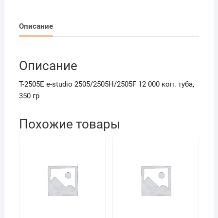
studio
2505/2505H/2505F
12
Описание
000
коп.
туба,
Описание
350
гр
T-2505E e-studio 2505/2505H/2505F 12 000 коп. туба,
350 гр
Похожие товары