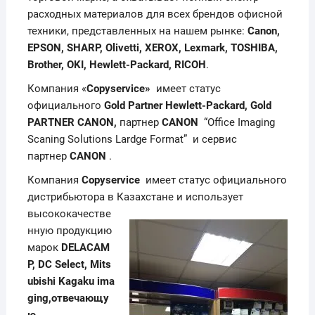
расходных материалов для всех брендов офисной
техники, представленных на нашем рынке:
Canon,
EPSON, SHARP, Olivetti, XEROX, Lexmark, TOSHIBA,
Brother, OKI, Hewlett-Packard, RICOH
.
Компания «
Copy
s
ervice»
имеет статус
официального
Gold Partner
Hewlett-Packard,
Gold
PARTNER
CANON,
партнер
CANON
“Office Imaging
Scaning Solutions Lardge Format” и сервис
партнер
CANON
.
Компания
Copy
s
ervice
имеет статус официального
дистрибьютора в Казахстане и использует
высококачестве
нную продукцию
марок
DELACAM
P,
DC
Select
,
Mits
ubishi
Kagaku
ima
ging
,отвечающу