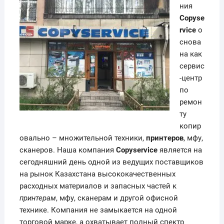
ния
Copyse
rvice
о
снова
на как
сервис
-центр
по
ремон
ту
копир
овально – множительной техники,
принтеров
, мфу,
сканеров. Наша компания
Copyservice
является на
сегодняшний день одной из ведущих поставщиков
на рынок Казахстана высококачественных
расходных материалов и запасных частей к
принтерам
, мфу, сканерам и другой офисной
технике. Компания не замыкается на одной
торговой марке, а охватывает полный спектр