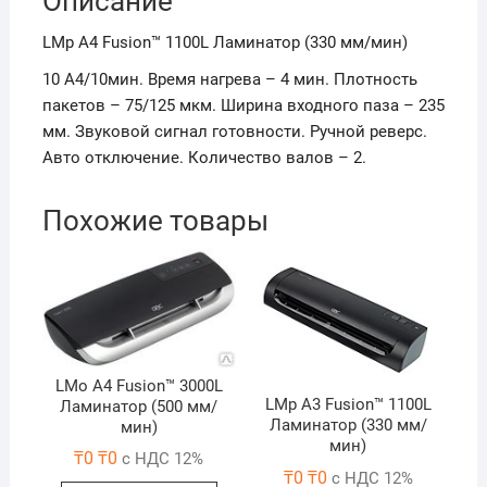
Описание
LMp A4 Fusion™ 1100L Ламинатор (330 мм/мин)
10 A4/10мин. Время нагрева – 4 мин. Плотность
пакетов – 75/125 мкм. Ширина входного паза – 235
мм. Звуковой сигнал готовности. Ручной реверс.
Авто отключение. Количество валов – 2.
Похожие товары
LMo A4 Fusion™ 3000L
LMp A3 Fusion™ 1100L
Ламинатор (500 мм/
Ламинатор (330 мм/
мин)
мин)
₸
0
₸
0
с НДС 12%
₸
0
₸
0
с НДС 12%