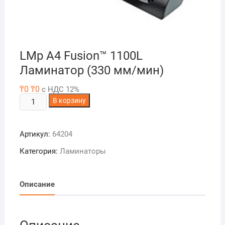
LMp A4 Fusion™ 1100L
Ламинатор (330 мм/мин)
₸
0
₸
0
с НДС 12%
Количество
В корзину
товара
LMp
Артикул:
64204
A4
Fusion™
Категория:
Ламинаторы
1100L
Ламинатор
(330
Описание
мм/
мин)