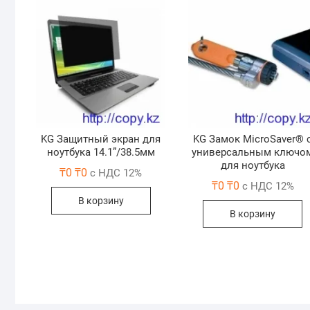
KG Защитный экран для
KG Замок MicroSaver® 
ноутбука 14.1”/38.5мм
универсальным ключо
для ноутбука
₸
0
₸
0
с НДС 12%
₸
0
₸
0
с НДС 12%
В корзину
В корзину