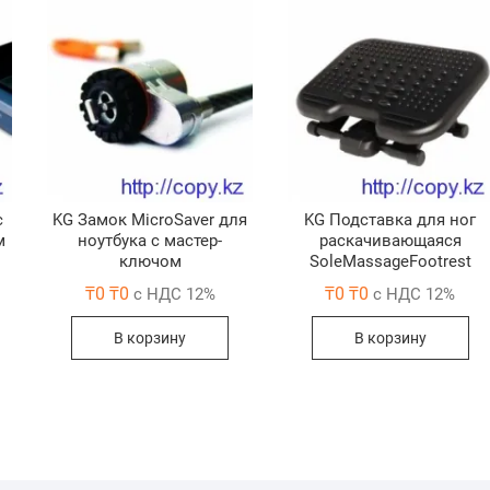
с
KG Замок MicroSaver для
KG Подставка для ног
м
ноутбука с мастер-
раскачивающаяся
ключом
SoleMassageFootrest
₸
0
₸
0
₸
0
₸
0
с НДС 12%
с НДС 12%
В корзину
В корзину