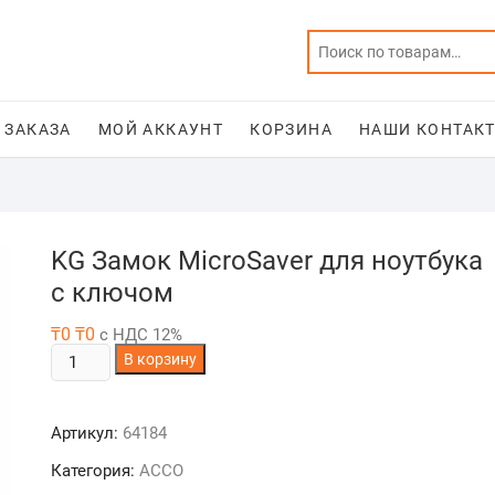
 ЗАКАЗА
МОЙ АККАУНТ
КОРЗИНА
НАШИ КОНТАКТ
KG Замок MicroSaver для ноутбука
с ключом
₸
0
₸
0
с НДС 12%
Количество
В корзину
товара
KG
Артикул:
64184
Замок
MicroSaver
Категория:
ACCO
для