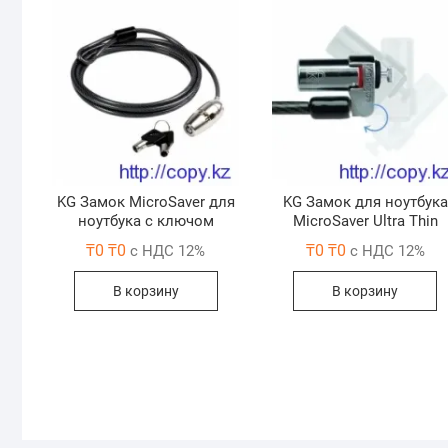
KG Замок MicroSaver для
KG Замок для ноутбука
ноутбука с ключом
MicroSaver Ultra Thin
₸
0
₸
0
₸
0
₸
0
с НДС 12%
с НДС 12%
В корзину
В корзину