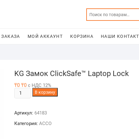
 ЗАКАЗА
МОЙ АККАУНТ
КОРЗИНА
НАШИ КОНТАКТ
KG Замок ClickSafe™ Laptop Lock
₸
0
₸
0
с НДС 12%
Количество
В корзину
товара
KG
Артикул:
64183
Замок
ClickSafe™
Категория:
ACCO
Laptop
Lock