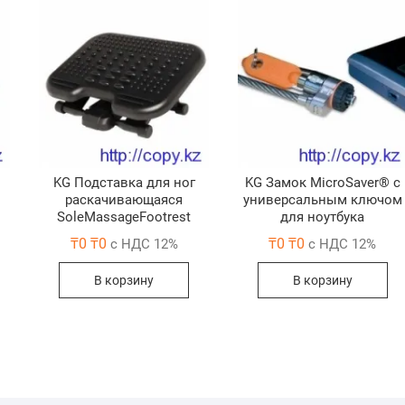
KG Подставка для ног
KG Замок MicroSaver® с
раскачивающаяся
универсальным ключом
SoleMassageFootrest
для ноутбука
₸
0
₸
0
₸
0
₸
0
с НДС 12%
с НДС 12%
В корзину
В корзину