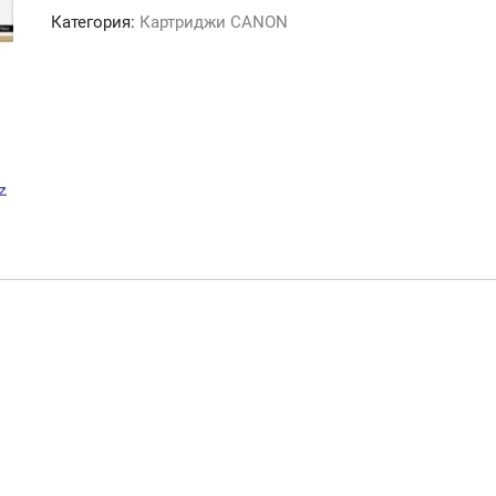
CANON
Категория:
Картриджи CANON
iR
ADV
C2020
(C-
EXV34
Y)