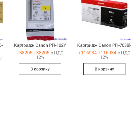
C-
Картридж Canon PFI-102Y
Картридж Canon PFI-703B
₸
38205
₸
38205
₸
116934
₸
116934
с НДС
с НДС
12%
12%
С
В корзину
В корзину