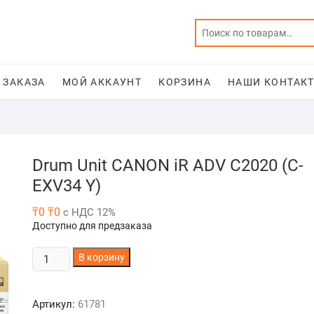
 ЗАКАЗА
МОЙ АККАУНТ
КОРЗИНА
НАШИ КОНТАКТ
Drum Unit CANON iR ADV C2020 (C-
EXV34 Y)
₸
0
₸
0
с НДС 12%
Доступно для предзаказа
Количество
В корзину
товара
Drum
Артикул:
61781
Unit