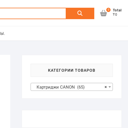
0
Искать:
Total
₸0
Ы.
КАТЕГОРИИ ТОВАРОВ
Картриджи CANON (65)
×