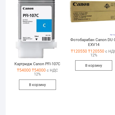
Фотобарабан Canon DU 
EXV14
₸
120550
₸
120550
с НД
12%
Картридж Canon PFI-107C
В корзину
₸
54000
₸
54000
с НДС
12%
В корзину