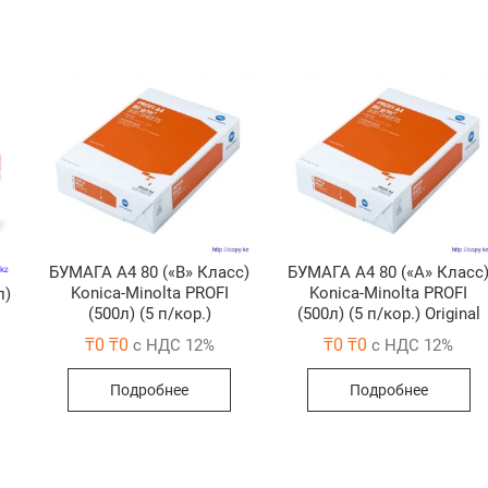
БУМАГА A4 80 («В» Класс)
БУМАГА A4 80 («А» Класс
Konica-Minolta PROFI
Konica-Minolta PROFI
л)
(500л) (5 п/кор.)
(500л) (5 п/кор.) Original
₸
0
₸
0
₸
0
₸
0
с НДС 12%
с НДС 12%
Подробнее
Подробнее