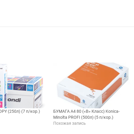
PY (250л) (7 п/кор.)
БУМАГА A4 80 («В» Класс) Konica-
ь
Minolta PROFI (500л) (5 п/кор.)
Похожая запись