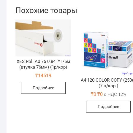
Похожие товары
XES Roll A0 75 0.841*175м
(втулка 76мм) (1р/кор)
₸
14519
A4 120 COLOR COPY (250
(7 п/кор.)
Подробнее
₸
0
₸
0
с НДС 12%
Подробнее