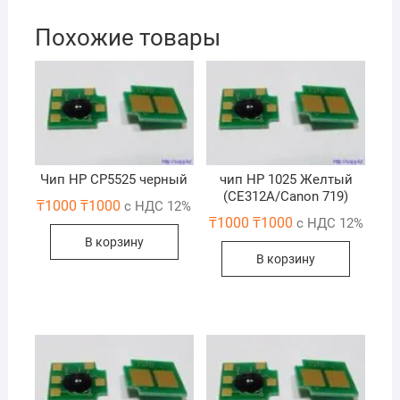
Похожие товары
Чип HP CP5525 черный
чип НР 1025 Желтый
(СЕ312A/Canon 719)
₸
1000
₸
1000
с НДС 12%
₸
1000
₸
1000
с НДС 12%
В корзину
В корзину