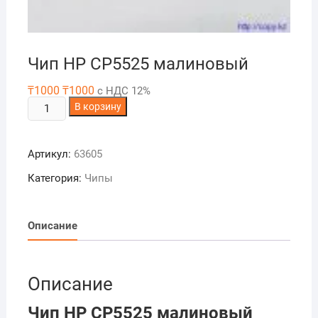
Чип HP CP5525 малиновый
₸
1000
₸
1000
с НДС 12%
Количество
В корзину
товара
Чип
Артикул:
63605
HP
CP5525
Категория:
Чипы
малиновый
Описание
Описание
Чип HP CP5525 малиновый