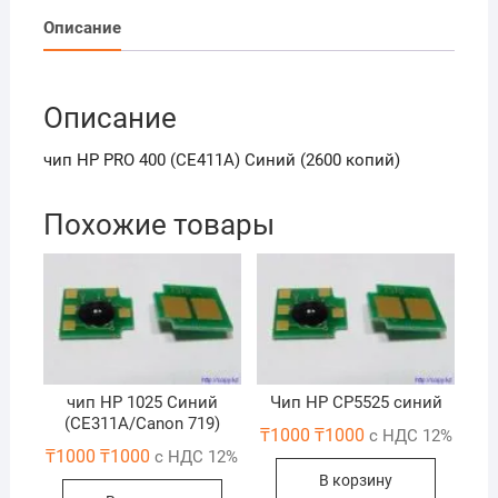
Синий
Описание
(2600
копий)
Описание
чип НР PRO 400 (CE411A) Синий (2600 копий)
Похожие товары
чип НР 1025 Синий
Чип HP CP5525 синий
(СЕ311A/Canon 719)
₸
1000
₸
1000
с НДС 12%
₸
1000
₸
1000
с НДС 12%
В корзину