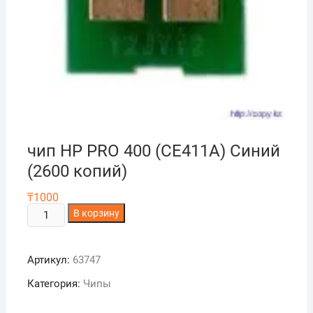
чип НР PRO 400 (CE411A) Синий
(2600 копий)
₸
1000
Количество
В корзину
товара
чип
Артикул:
63747
НР
PRO
Категория:
Чипы
400
(CE411A)