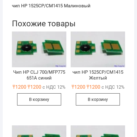
чип НР 1525CP/CM1415 Maлиновый
Похожие товары
Чип HP CLJ 700/MFP775
чип НР 1525CP/CM1415
651A синий
Желтый
₸
1200
₸
1200
₸
1200
₸
1200
с НДС 12%
с НДС 12%
В корзину
В корзину