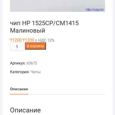
чип НР 1525CP/CM1415
Maлиновый
₸
1200
₸
1200
с НДС 12%
Количество
В корзину
товара
чип
Артикул:
63675
НР
1525CP/CM1415
Категория:
Чипы
Maлиновый
Описание
Описание