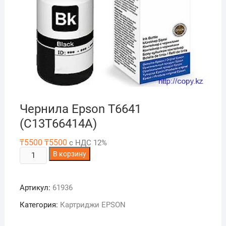
Чернила Epson T6641
(C13T66414A)
₸
5500
₸
5500
с НДС 12%
Количество
В корзину
товара
Чернила
Артикул:
61936
Epson
T6641
Категория:
Картриджи EPSON
(C13T66414A)