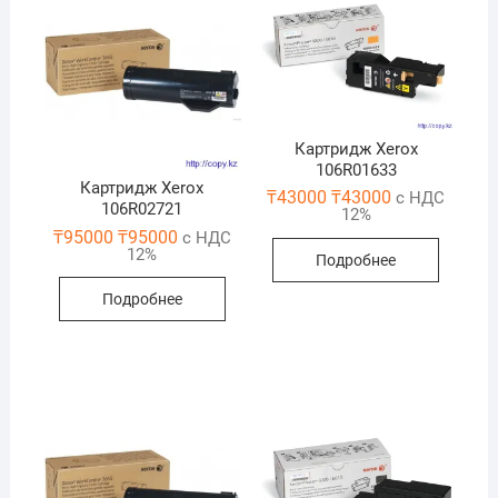
Картридж Xerox
106R01633
Картридж Xerox
₸
43000
₸
43000
с НДС
106R02721
12%
₸
95000
₸
95000
с НДС
12%
Подробнее
Подробнее