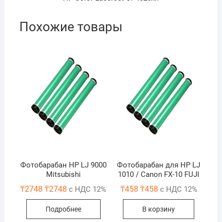
Похожие товары
Фотобарабан HP LJ 9000
Фотобарабан для HP LJ
Mitsubishi
1010 / Canon FX-10 FUJI
₸
2748
₸
2748
₸
458
₸
458
с НДС 12%
с НДС 12%
Подробнее
В корзину