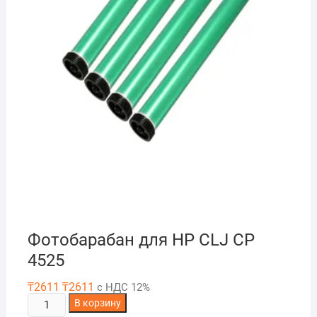
Фотобарабан для HP CLJ CP
4525
₸
2611
₸
2611
с НДС 12%
Количество
В корзину