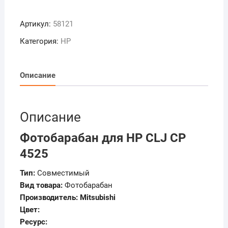
товара
Фотобарабан
Артикул:
58121
для
HP
Категория:
HP
CLJ
CP
4525
Описание
Описание
Фотобарабан для HP CLJ CP
4525
Тип:
Совместимый
Вид товара:
Фотобарабан
Производитель: Mitsubishi
Цвет:
Ресурс: