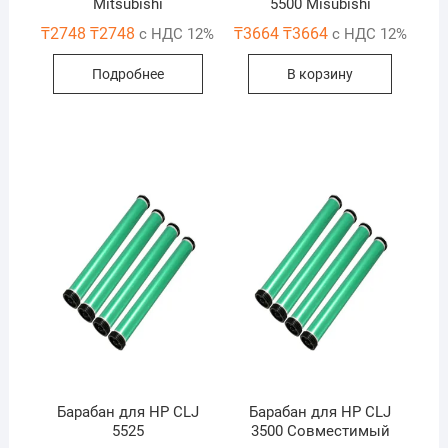
Mitsubishi
5500 Misubishi
₸
2748
₸
2748
₸
3664
₸
3664
с НДС 12%
с НДС 12%
Подробнее
В корзину
Барабан для HP CLJ
Барабан для HP CLJ
5525
3500 Совместимый