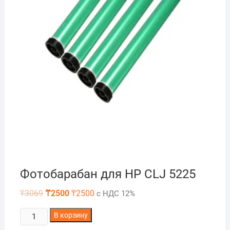
Фотобарабан для HP CLJ 5225
Первоначальная
Текущая
₸
3069
₸
2500
₸
2500
с НДС 12%
цена
цена:
составляла
₸2500.
Количество
₸3069.
В корзину
товара