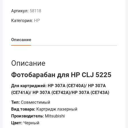
Фотобарабан
Артикул:
58118
для
HP
Категория:
HP
CLJ
5225
Описание
Описание
Фотобарабан для HP CLJ 5225
Для картриджей:
HP 307A (CE740A)/ HP 307A
(CE741A)/ HP 307A (CE742A)/HP 307A (CE743A)
Тип:
Совместимый
Вид товара:
Картридж лазерный
Производитель:
Mitsubishi
Цвет:
Черный