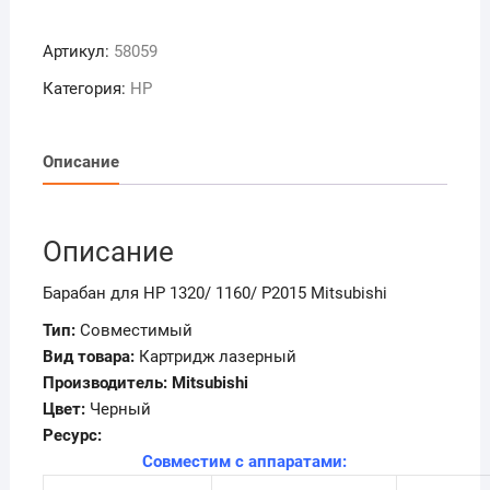
товара
Фотобарабан
Артикул:
58059
для
HP
Категория:
HP
1320/
1160/
P2015
Описание
Mitsubishi
Описание
Барабан для HP 1320/ 1160/ P2015 Mitsubishi
Тип:
Совместимый
Вид товара:
Картридж лазерный
Производитель: Mitsubishi
Цвет:
Черный
Ресурс:
Совместим с аппаратами: