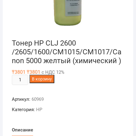
Тонер HP CLJ 2600
/2605/1600/CM1015/CM1017/Ca
non 5000 желтый (химический )
₸
3801
₸
3801
с НДС 12%
Количество
В корзину
товара
Тонер
Артикул:
60969
HP
CLJ
Категория:
HP
2600
/2605/1600/CM1015/CM1017/Canon
5000
Описание