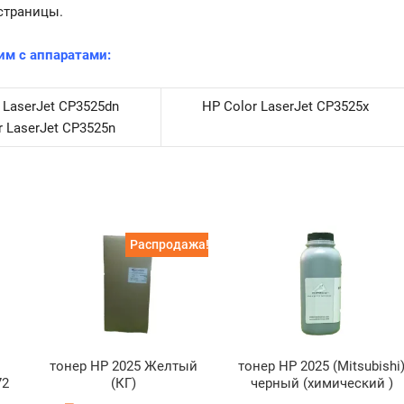
страницы.
им с аппаратами:
 LaserJet CP3525dn
HP Color LaserJet CP3525x
r LaserJet CP3525n
Распродажа!
тонер HP 2025 Желтый
тонер HP 2025 (Mitsubishi
72
(КГ)
черный (химический )