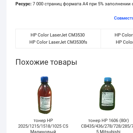
Ресурс:
7 000 страниц формата А4 при 5% заполнении 
Совмест
HP Color LaserJet CM3530
HP Color
HP Color LaserJet CM3530fs
HP Colo
Похожие товары
тонер HP
тонер HP 1606 (80г)
2025/1215/1518/1025 CS
СВ435/436/278/728/285/
Малиновый
5 Mitsubishi