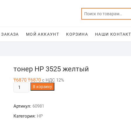
 ЗАКАЗА
МОЙ АККАУНТ
КОРЗИНА
НАШИ КОНТАКТ
тонер HP 3525 желтый
₸
6870
₸
6870
с НДС 12%
Количество
В корзину
товара
тонер
Артикул:
60981
HP
3525
Категория:
HP
желтый