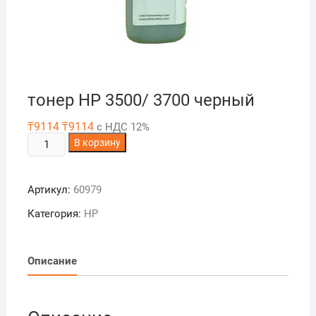
тонер HP 3500/ 3700 черный
₸
9114
₸
9114
с НДС 12%
Количество
В корзину
товара
тонер
Артикул:
60979
HP
3500/
Категория:
HP
3700
черный
Описание