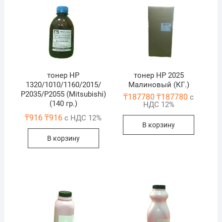
тонер HP
тонер HP 2025
1320/1010/1160/2015/
Малиновый (КГ.)
Р2035/Р2055 (Mitsubishi)
₸
187780
₸
187780
с
(140 гр.)
НДС 12%
₸
916
₸
916
с НДС 12%
В корзину
В корзину