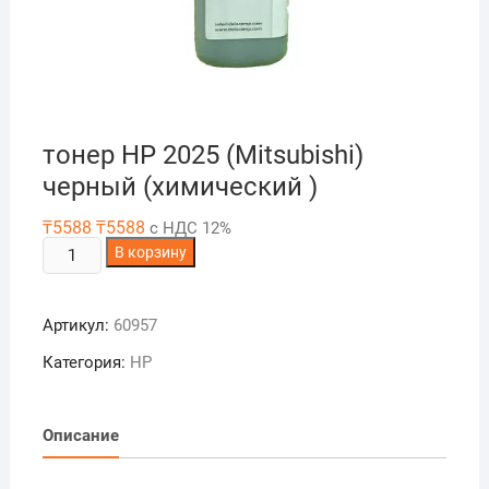
тонер HP 2025 (Mitsubishi)
черный (химический )
₸
5588
₸
5588
с НДС 12%
Количество
В корзину
товара
тонер
Артикул:
60957
HP
2025
Категория:
HP
(Mitsubishi)
черный
(химический
Описание
)