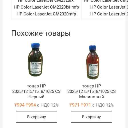
HP Color LaserJet CM2320fxi
HP Color LaserJet CM
HP Color LaserJet CM2320fxi mfp
HP Color LaserJet
HP Color LaserJet CM2320mfp
HP Color LaserJet
Похожие товары
тонер HP
тонер HP
2025/1215/1518/1025 CS
2025/1215/1518/1025 CS
Черный
Малиновый
₸
994
₸
994
₸
971
₸
971
с НДС 12%
с НДС 12%
В корзину
В корзину