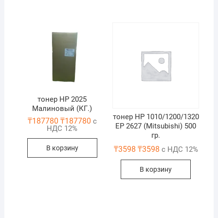
тонер HP 2025
Малиновый (КГ.)
тонер HP 1010/1200/1320
₸
187780
₸
187780
с
EP 2627 (Mitsubishi) 500
НДС 12%
гр.
В корзину
₸
3598
₸
3598
с НДС 12%
В корзину