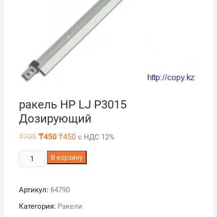
ракель HP LJ P3015
Дозирующий
Первоначальная
Текущая
₸
705
₸
450
₸
450
с НДС 12%
цена
цена:
составляла
₸450.
Количество
₸705.
В корзину
товара
ракель
Артикул:
64790
HP
LJ
Категория:
Ракели
P3015