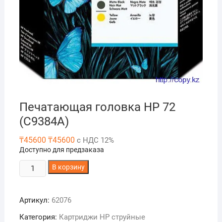
Печатающая головка HP 72
(C9384A)
₸
45600
₸
45600
с НДС 12%
Доступно для предзаказа
Количество
В корзину
товара
Печатающая
Артикул:
62076
головка
HP
Категория:
Картриджи HP струйные