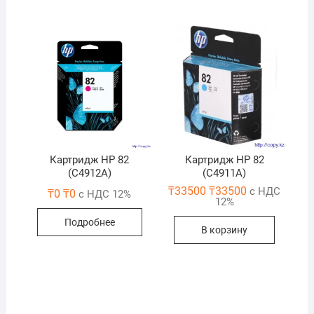
Картридж HP 82
Картридж HP 82
(C4912A)
(C4911A)
₸
33500
₸
33500
с НДС
₸
0
₸
0
с НДС 12%
12%
Подробнее
В корзину