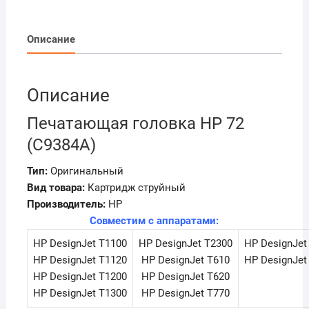
72
(C9384A)
Описание
Описание
Печатающая головка HP 72
(C9384A)
Тип:
Оригинальный
Вид товара:
Картридж струйный
Производитель:
HP
Совместим с аппаратами:
HP DesignJet T1100
HP DesignJet T2300
HP DesignJet
HP DesignJet T1120
HP DesignJet T610
HP DesignJet
HP DesignJet T1200
HP DesignJet T620
HP DesignJet T1300
HP DesignJet T770