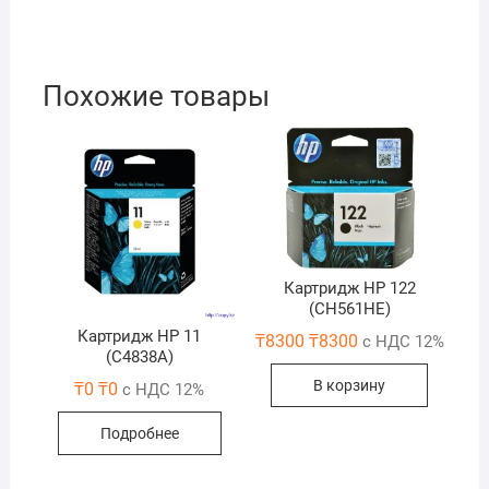
Похожие товары
Картридж HP 122
(CH561HE)
Картридж HP 11
₸
8300
₸
8300
с НДС 12%
(C4838A)
В корзину
₸
0
₸
0
с НДС 12%
Подробнее