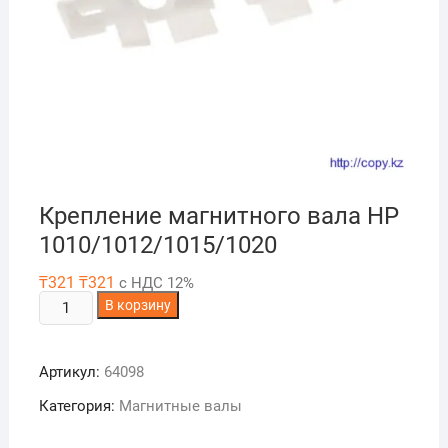
Крепление магнитного вала НР
1010/1012/1015/1020
₸
321
₸
321
с НДС 12%
Количество
В корзину
товара
Крепление
Артикул:
64098
магнитного
вала
Категория:
Магнитные валы
НР
1010/1012/1015/1020