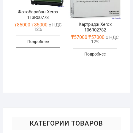
Фотобарабан Xerox
113R00773
Картридж Xerox
₸
85000
₸
85000
с НДС
12%
106R02782
₸
57000
₸
57000
с НДС
Подробнее
12%
Подробнее
КАТЕГОРИИ ТОВАРОВ