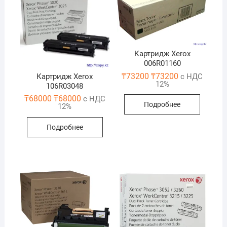
Картридж Xerox
006R01160
₸
73200
₸
73200
Картридж Xerox
с НДС
12%
106R03048
₸
68000
₸
68000
с НДС
Подробнее
12%
Подробнее