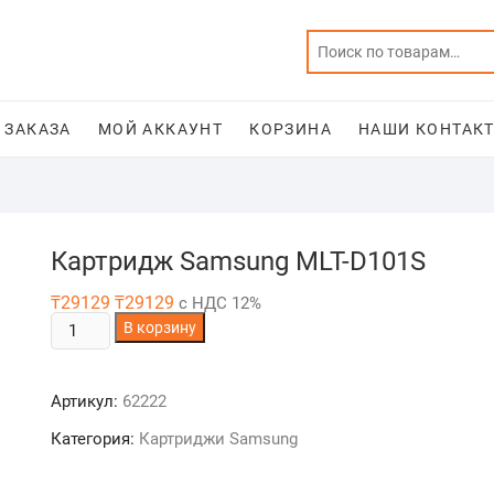
 ЗАКАЗА
МОЙ АККАУНТ
КОРЗИНА
НАШИ КОНТАКТ
Картридж Samsung MLT-D101S
₸
29129
₸
29129
с НДС 12%
Количество
В корзину
товара
Картридж
Артикул:
62222
Samsung
MLT-
Категория:
Картриджи Samsung
D101S