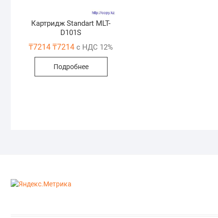
Картридж Standart MLT-
D101S
₸
7214
₸
7214
с НДС 12%
Подробнее