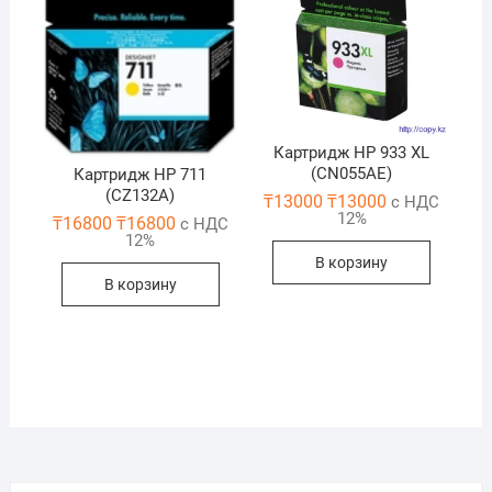
Картридж HP 933 XL
(CN055AE)
Картридж HP 711
(CZ132A)
₸
13000
₸
13000
с НДС
12%
₸
16800
₸
16800
с НДС
12%
В корзину
В корзину