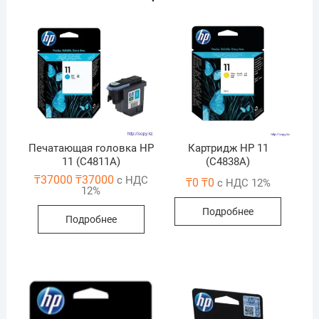
Печатающая головка HP
Картридж HP 11
11 (C4811A)
(C4838A)
₸
37000
₸
37000
с НДС
₸
0
₸
0
с НДС 12%
12%
Подробнее
Подробнее