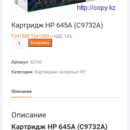
Картридж HP 645A (C9732A)
₸
241500
₸
241500
с НДС 12%
Количество
В корзину
товара
Картридж
Артикул:
62142
HP
645A
Категория:
Картриджи лазерные HP
(C9732A)
Описание
Описание
Картридж HP 645A (C9732A)