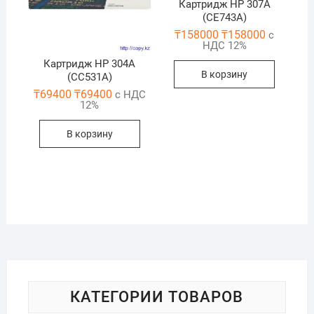
Картридж HP 307A
(CE743A)
₸
158000
₸
158000
с
НДС 12%
Картридж HP 304A
В корзину
(CC531A)
₸
69400
₸
69400
с НДС
12%
В корзину
КАТЕГОРИИ ТОВАРОВ