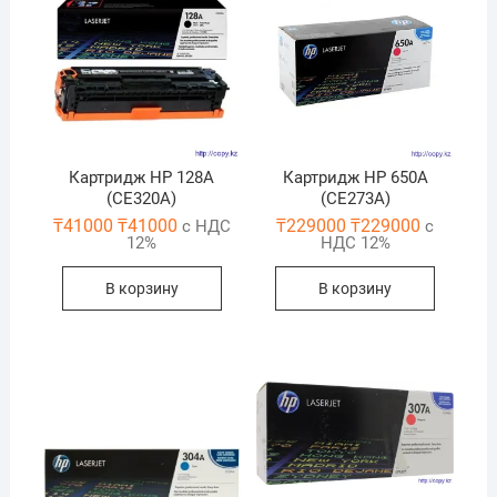
Картридж HP 128A
Картридж HP 650A
(CE320A)
(CE273A)
₸
41000
₸
41000
₸
229000
₸
229000
с НДС
с
12%
НДС 12%
В корзину
В корзину