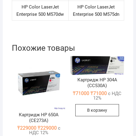
HP Color LaserJet
HP Color LaserJet
Enterprise 500 M570dw
Enterprise 500 M575dn
Похожие товары
Картридж HP 304A
(CC530A)
₸
71000
₸
71000
с НДС
12%
В корзину
Картридж HP 650A
(CE273A)
₸
229000
₸
229000
с
НДС 12%