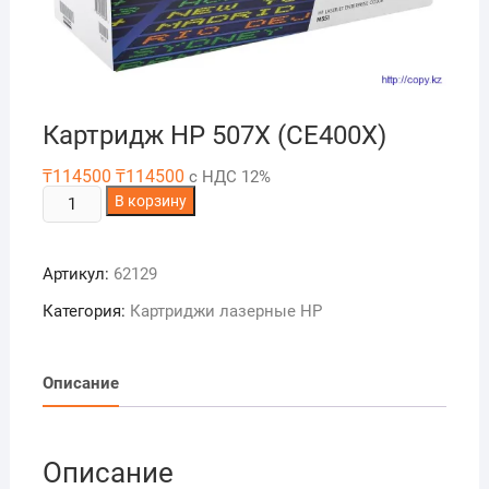
Картридж HP 507X (CE400X)
₸
114500
₸
114500
с НДС 12%
Количество
В корзину
товара
Картридж
Артикул:
62129
HP
507X
Категория:
Картриджи лазерные HP
(CE400X)
Описание
Описание