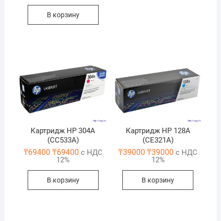
В корзину
Картридж HP 304A
Картридж HP 128A
(CC533A)
(CE321A)
₸
69400
₸
69400
₸
39000
₸
39000
с НДС
с НДС
12%
12%
В корзину
В корзину