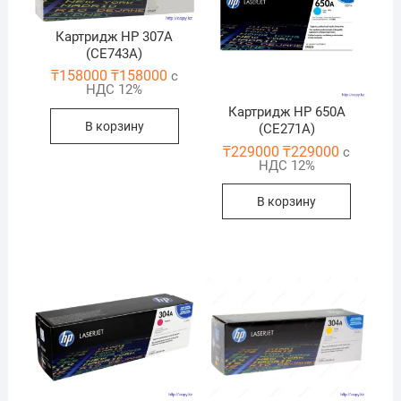
Картридж HP 307A
(CE743A)
₸
158000
₸
158000
с
НДС 12%
Картридж HP 650A
В корзину
(CE271A)
₸
229000
₸
229000
с
НДС 12%
В корзину