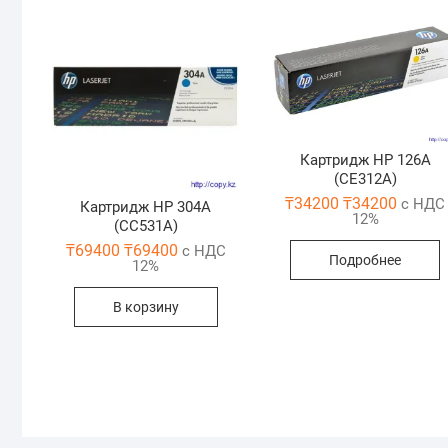
Картридж HP 126А
(CE312A)
₸
34200
₸
34200
с НДС
Картридж HP 304A
12%
(CC531A)
₸
69400
₸
69400
с НДС
Подробнее
12%
В корзину