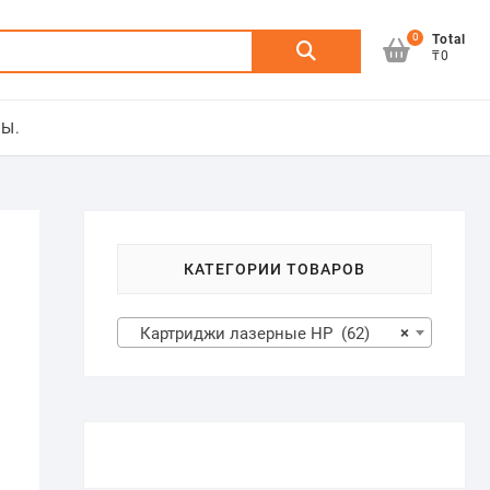
0
Искать:
Total
₸0
Ы.
КАТЕГОРИИ ТОВАРОВ
Картриджи лазерные HP (62)
×