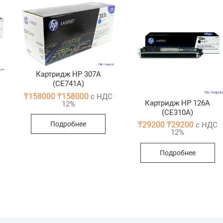
Картридж HP 307A
(CE741A)
₸
158000
₸
158000
с НДС
Картридж HP 126А
12%
(CE310A)
₸
29200
₸
29200
Подробнее
с НДС
12%
Подробнее