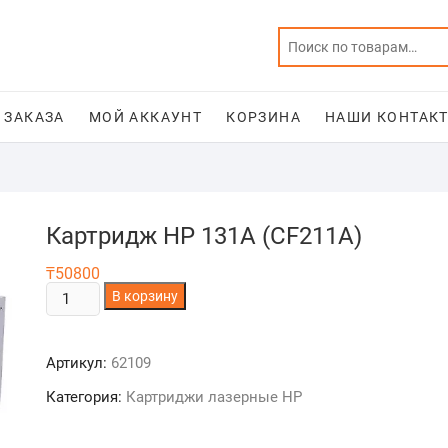
 ЗАКАЗА
МОЙ АККАУНТ
КОРЗИНА
НАШИ КОНТАКТ
Картридж HP 131A (CF211A)
₸
50800
Количество
В корзину
товара
Картридж
Артикул:
62109
HP
131A
Категория:
Картриджи лазерные HP
(CF211A)