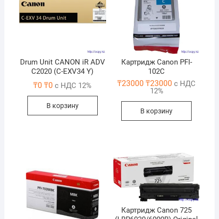
Drum Unit CANON iR ADV
Картридж Canon PFI-
C2020 (C-EXV34 Y)
102C
₸
23000
₸
23000
с НДС
₸
0
₸
0
с НДС 12%
12%
В корзину
В корзину
Картридж Canon 725