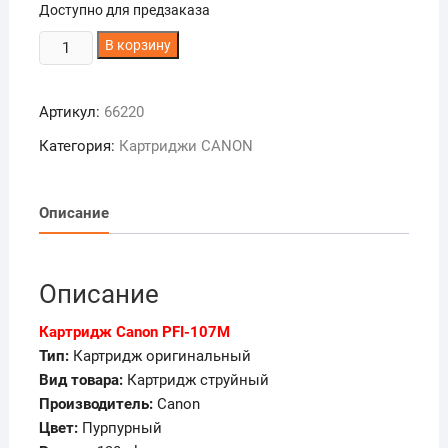
Доступно для предзаказа
Количество
В корзину
товара
Картридж
Артикул:
66220
Canon
PFI-
Категория:
Картриджи CANON
107M
Описание
Описание
Картридж Canon PFI-107M
Тип:
Картридж оригинальный
Вид товара:
Картридж струйный
Производитель:
Canon
Цвет:
Пурпурный