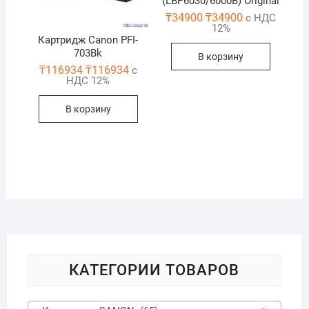
(LBP6030/6000B) Original
₸
34900
₸
34900
с НДС
12%
Картридж Canon PFI-
703Bk
В корзину
₸
116934
₸
116934
с
НДС 12%
В корзину
КАТЕГОРИИ ТОВАРОВ