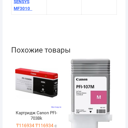
SENSYS
MF3010
Похожие товары
Картридж Canon PFI-
703Bk
₸
116934
₸
116934
с