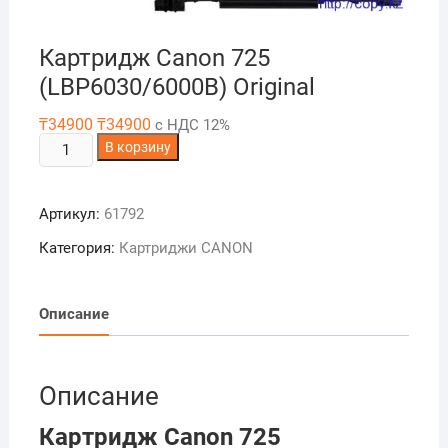
Картридж Canon 725
(LBP6030/6000B) Original
₸
34900
₸
34900
с НДС 12%
Количество
В корзину
товара
Картридж
Артикул:
61792
Canon
725
Категория:
Картриджи CANON
(LBP6030/6000B)
Original
Описание
Описание
Картридж Canon 725