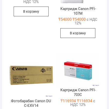
НДС 12%
Картридж Canon PFI-
В корзину
107M
₸
54000
₸
54000
с НДС
12%
В корзину
Картридж Canon PFI-
703C
₸
116934
₸
116934
Фотобарабан Canon DU
с
НДС 12%
C-EXV14