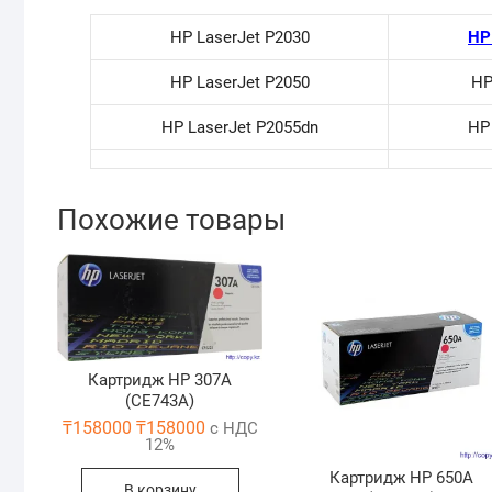
HP LaserJet P2030
HP
HP LaserJet P2050
HP
HP LaserJet P2055dn
HP 
Похожие товары
Картридж HP 307A
(CE743A)
₸
158000
₸
158000
с НДС
12%
Картридж HP 650A
В корзину