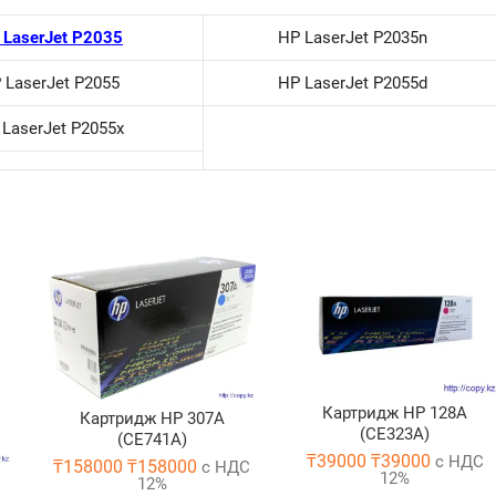
 LaserJet P2035
HP LaserJet P2035n
 LaserJet P2055
HP LaserJet P2055d
LaserJet P2055x
Картридж HP 128A
Картридж HP 307A
(CE323A)
(CE741A)
₸
39000
₸
39000
с НДС
₸
158000
₸
158000
с НДС
12%
12%