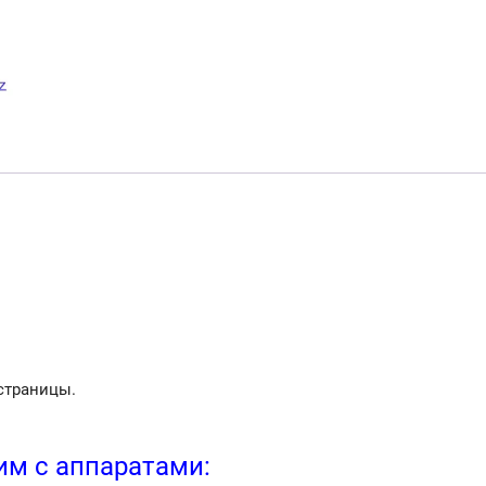
(
CE505A
),
черный.
страницы.
м с аппаратами: