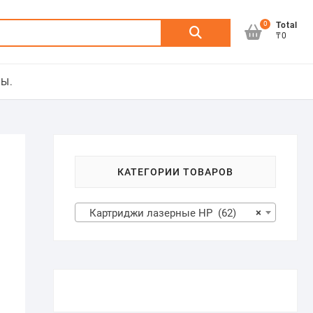
0
Искать:
Total
₸0
Ы.
КАТЕГОРИИ ТОВАРОВ
Картриджи лазерные HP (62)
×