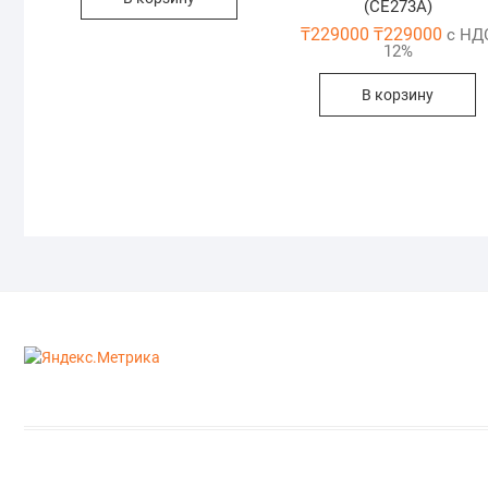
(CE273A)
₸
229000
₸
229000
с НД
12%
В корзину