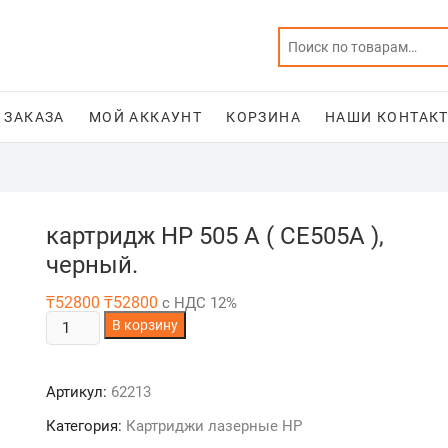
 ЗАКАЗА
МОЙ АККАУНТ
КОРЗИНА
НАШИ КОНТАКТ
картридж НР 505 A ( CE505A ),
черный.
₸
52800
₸
52800
с НДС 12%
Количество
В корзину
товара
картридж
Артикул:
62213
НР
505
Категория:
Картриджи лазерные HP
A