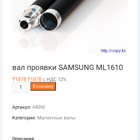
вал проявки SAMSUNG ML1610
₸
1878
₸
1878
с НДС 12%
Количество
В корзину
товара
вал
Артикул:
64090
проявки
SAMSUNG
Категория:
Магнитные валы
ML1610
Описание