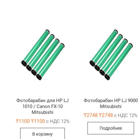
Фотобарабан для HP LJ
Фотобарабан HP LJ 9000
1010 / Canon FX-10
Mitsubishi
Mitsubishi
₸
2748
₸
2748
с НДС 12%
₸
1100
₸
1100
с НДС 12%
Подробнее
В корзину