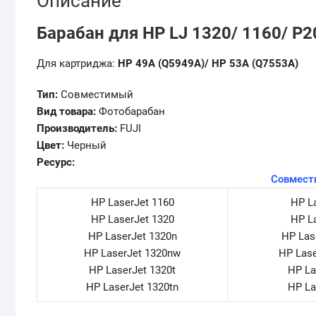
Описание
Барабан для HP LJ 1320/ 1160/ P2
Для картриджа:
HP 49A (Q5949A)/ HP 53A (Q7553A)
Тип:
Совместимый
Вид товара:
Фотобарабан
Производитель:
FUJI
Цвет:
Черный
Ресурс:
Совмест
HP LaserJet 1160
HP L
HP LaserJet 1320
HP L
HP LaserJet 1320n
HP Las
HP LaserJet 1320nw
HP Las
HP LaserJet 1320t
HP La
HP LaserJet 1320tn
HP La