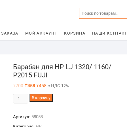
 ЗАКАЗА
МОЙ АККАУНТ
КОРЗИНА
НАШИ КОНТАКТ
Барабан для HP LJ 1320/ 1160/
P2015 FUJI
Первоначальная
Текущая
₸
700
₸
458
₸
458
с НДС 12%
цена
цена:
составляла
₸458.
Количество
₸700.
В корзину
товара
Барабан
Артикул:
58058
для
HP
Категория:
HP