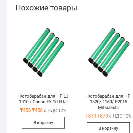
Похожие товары
Фотобарабан для HP LJ
Фотобарабан для HP
1010 / Canon FX-10 FUJI
1320/ 1160/ P2015
Mitsubishi
₸
458
₸
458
с НДС 12%
₸
870
₸
870
с НДС 12%
В корзину
В корзину