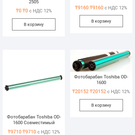
2505
₸
9160
₸
9160
с НДС 12%
₸
0
₸
0
с НДС 12%
В корзину
В корзину
Фотобарабан Toshiba OD-
1600
₸
20152
₸
20152
с НДС 12%
В корзину
Фотобарабан Toshiba OD-
1600 Совместимый
₸
9710
₸
9710
с НДС 12%